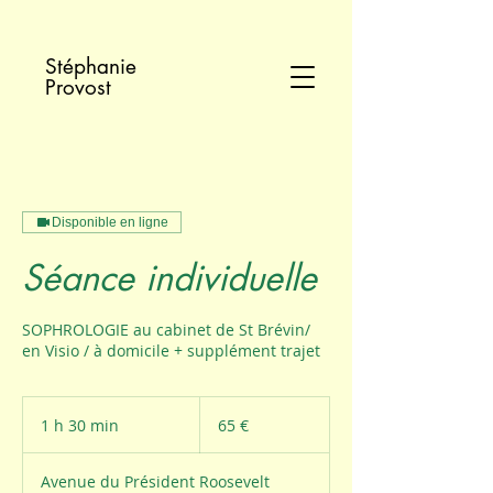
Stéphanie
Provost
Disponible en ligne
Séance individuelle
SOPHROLOGIE au cabinet de St Brévin/
en Visio / à domicile + supplément trajet
65
euros
1 h 30 min
1
65 €
3
0
Avenue du Président Roosevelt
m