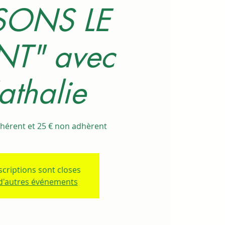
SONS LE
NT" avec
athalie
dhérent et 25 € non adhèrent
scriptions sont closes
 d'autres événements