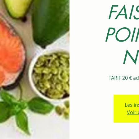
FAI
POI
N
TARIF 20 € a
Les in
Voir