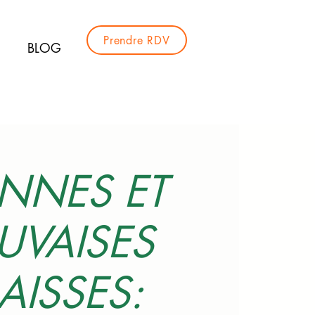
Prendre RDV
BLOG
NNES ET
UVAISES
AISSES: