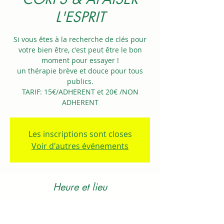
L'ESPRIT
Si vous êtes à la recherche de clés pour
votre bien être, c'est peut être le bon
moment pour essayer !
un thérapie brève et douce pour tous
publics.
TARIF: 15€/ADHERENT et 20€ /NON
ADHERENT
Les inscriptions sont closes
Voir d'autres événements
Heure et lieu
29 juil. 2025, 10:00 – 11:00
Saint-Brevin-les-Pins, 40 Av. du Président