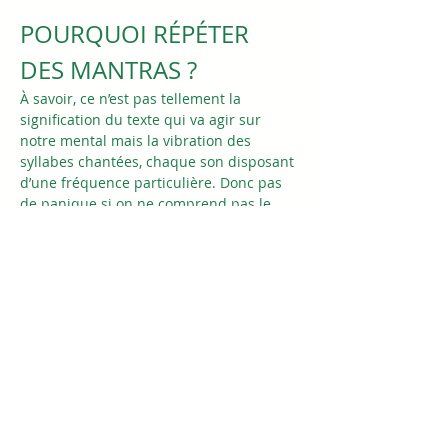
POURQUOI RÉPÉTER 
DES MANTRAS ?
À savoir, ce n’est pas tellement la 
signification du texte qui va agir sur 
notre mental mais la vibration des 
syllabes chantées, chaque son disposant 
d’une fréquence particulière. Donc pas 
de panique si on ne comprend pas le 
sanskrit ou le gurmukhi ! Chaque mantra 
contient une intention propre : apaiser, 
énergiser… C’est la répétition des 
syllabes qui va potentiellement opérer 
une transformation en nous.
Aucun près requis pour venir chanter 
avec nous. Vous êtes le ou la bienvenue 
si vous souhaitez tenter l'expérience. 