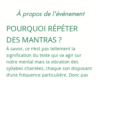
À propos de l'événement
POURQUOI RÉPÉTER 
DES MANTRAS ?
À savoir, ce n’est pas tellement la 
signification du texte qui va agir sur 
notre mental mais la vibration des 
syllabes chantées, chaque son disposant 
d’une fréquence particulière. Donc pas 
de panique si on ne comprend pas le 
sanskrit ou le gurmukhi ! Chaque mantra 
contient une intention propre : apaiser, 
énergiser… C’est la répétition des 
syllabes qui va potentiellement opérer 
une transformation en nous.
Aucun près requis pour venir chanter 
avec nous. Vous êtes le ou la bienvenue 
si vous souhaitez tenter l'expérience. 