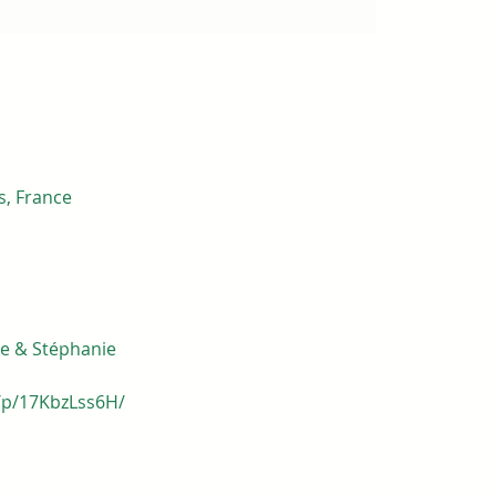
s, France
ie & Stéphanie
/p/17KbzLss6H/