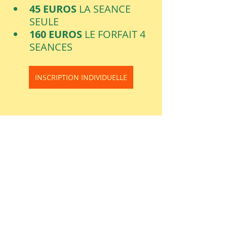
45 EUROS 
LA SEANCE 
SEULE
160 EUROS 
LE FORFAIT 4 
SEANCES
INSCRIPTION INDIVIDUELLE
Les séances seront données 
par Stéphanie PROVOST 
Sophrologue certifiée dans les 
locaux de l'association 
RESPIRE ST BREVIN au 
40 AVENUE DU 